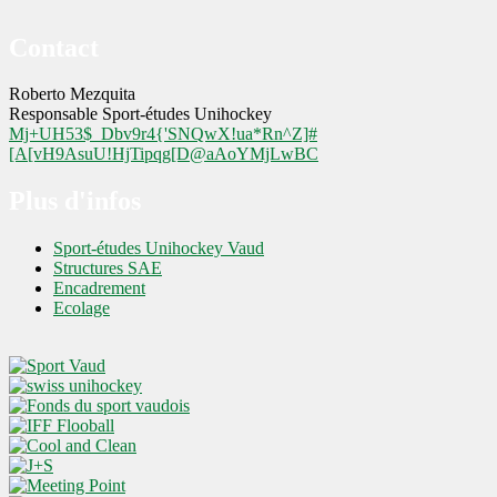
Contact
Roberto Mezquita
Responsable Sport-études Unihockey
Mj+UH53$_Dbv9r4{'SNQwX!ua*Rn^Z]#
[A[vH9AsuU!HjTipqg[D@aAoYMjLwBC
Plus d'infos
Sport-études Unihockey Vaud
Structures SAE
Encadrement
Ecolage