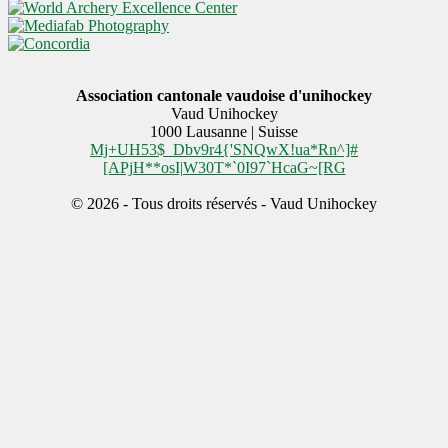
Association cantonale vaudoise d'unihockey
Vaud Unihockey
1000
Lausanne | Suisse
Mj+UH53$_Dbv9r4{'SNQwX!ua*Rn^]#
[APjH**osI|W30T*`0I97`HcaG~[RG
© 2026 - Tous droits réservés - Vaud Unihockey