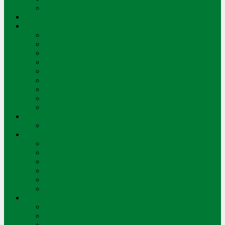
Contact
Clubs
Coupe
Finales
Hommes
Dames
Juniors A
Juniors B
Juniors C
Juniors D
Arbitres
Palmarès
Académie
Infos saison 2026-2027
Sport-études
Encadrement
Ecolage
Structures sport-art-études Vaud
Inscriptions
Volées
Entraînements
Sélections
Sélection Léman M13
Sélection Léman M15
Processus de sélection