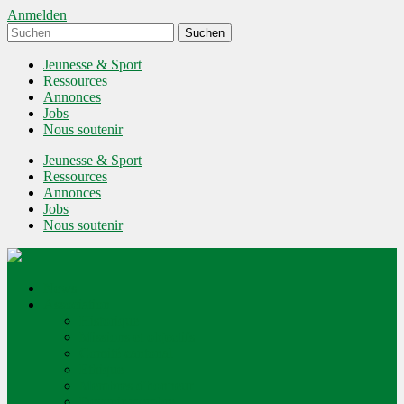
Anmelden
Jeunesse & Sport
Ressources
Annonces
Jobs
Nous soutenir
Jeunesse & Sport
Ressources
Annonces
Jobs
Nous soutenir
News
Association
Historique
Missions et objectifs
Comité cantonal
Ethique
Membres d'honneur
Devenir membre