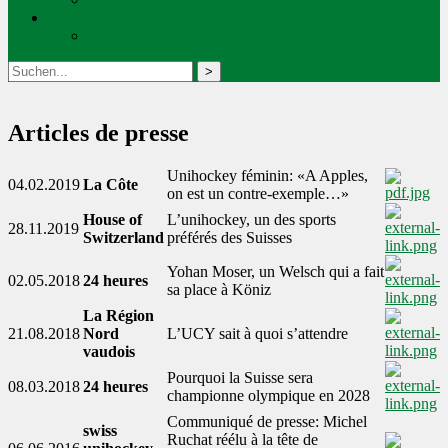
Kids Challenge
Saison 2025-26
Articles de presse
Unihockey féminin: «A Apples,
04.02.2019
La Côte
on est un contre-exemple…»
House of
L’unihockey, un des sports
28.11.2019
Switzerland
préférés des Suisses
Yohan Moser, un Welsch qui a fait
02.05.2018
24 heures
sa place à Köniz
La Région
21.08.2018
Nord
L’UCY sait à quoi s’attendre
vaudois
Pourquoi la Suisse sera
08.03.2018
24 heures
championne olympique en 2028
Communiqué de presse: Michel
swiss
Ruchat réélu à la tête de