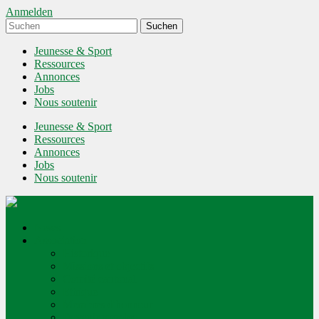
Anmelden
Jeunesse & Sport
Ressources
Annonces
Jobs
Nous soutenir
Jeunesse & Sport
Ressources
Annonces
Jobs
Nous soutenir
News
Association
Historique
Missions et objectifs
Comité cantonal
Ethique
Membres d'honneur
Devenir membre