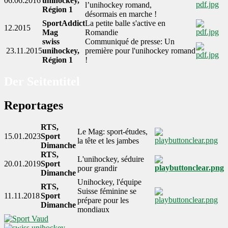
06.06.2016
unihockey,
l’unihockey romand,
Région 1
désormais en marche !
SportAddict
La petite balle s'active en
12.2015
Mag
Romandie
swiss
Communiqué de presse:
Un
23.11.2015
unihockey,
première pour l'unihockey romand
Région 1
!
Der Seitentitel
Reportages
RTS,
Le Mag: sport-études,
15.01.2023
Sport
la tête et les jambes
Dimanche
RTS,
L'unihockey, séduire
20.01.2019
Sport
pour grandir
Dimanche
Unihockey, l'équipe
RTS,
Suisse féminine se
11.11.2018
Sport
prépare pour les
Dimanche
mondiaux