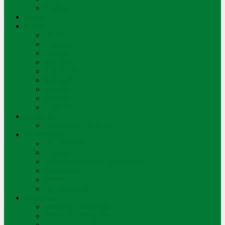
Contact
Clubs
Coupe
Finales
Hommes
Dames
Juniors A
Juniors B
Juniors C
Juniors D
Arbitres
Palmarès
Académie
Infos saison 2026-2027
Sport-études
Encadrement
Ecolage
Structures sport-art-études Vaud
Inscriptions
Volées
Entraînements
Sélections
Sélection Léman M13
Sélection Léman M15
Processus de sélection